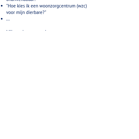
"Hoe kies ik een woonzorgcentrum (wzc)
voor mijn dierbare?"
...
Mijn oudere woont in een
woonzorgcentrum
"Mijn dierbare is verhuisd naar een wzc. Wat
kan ik nog betekenen?"
"Ik heb de zorg overgedragen, maar wil
graag mijn kennis doorgeven."
"Hoe ga ik in gesprek met professionele
zorgverleners?"
"Wat is vroegtijdige zorgplanning?"
...
Het leven is eindig
"Wat is het verschil tussen palliatieve zorg
en euthanasie?"
"Hoe kan ik mijn dierbare ondersteunen in
de laatste levensfase?"
"Ik ben in rouw, wat nu?"