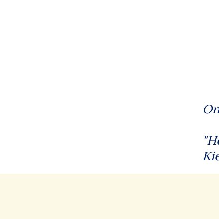
On
"H
Ki