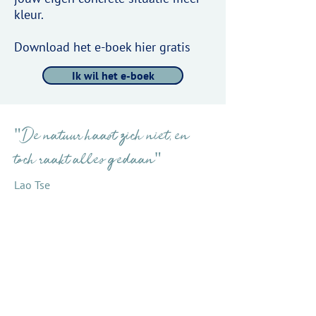
kleur.
Download het e-boek hier gratis
Ik wil het e-boek
"De natuur haast zich niet, en
toch raakt alles gedaan"
Lao Tse
Stel een vraag