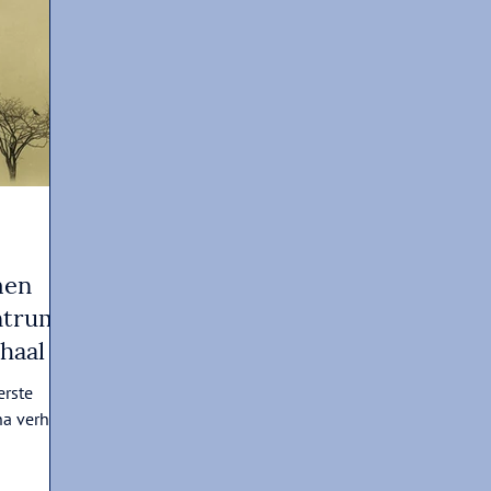
men
ntrum
rhaal
erste
na verhaal