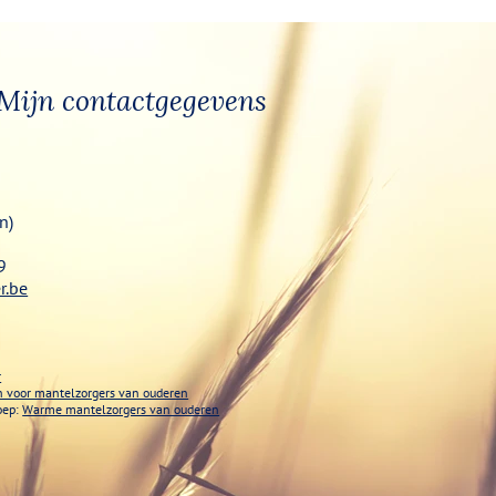
Mijn contactgegevens
n)
9
r.be
r
ch voor mantelzorgers van ouderen
oep:
Warme mantelzorgers van ouderen