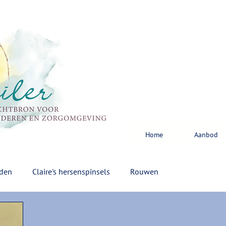
Home
Aanbod
rden
Claire's hersenspinsels
Rouwen