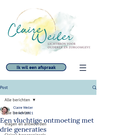
Ik wil een afspraak
Post
Alle berichten
Claire Weiler
Alle berichten
21 nov 2021
Een vluchtige ontmoeting met
Vragen en antwoorden
drie generaties