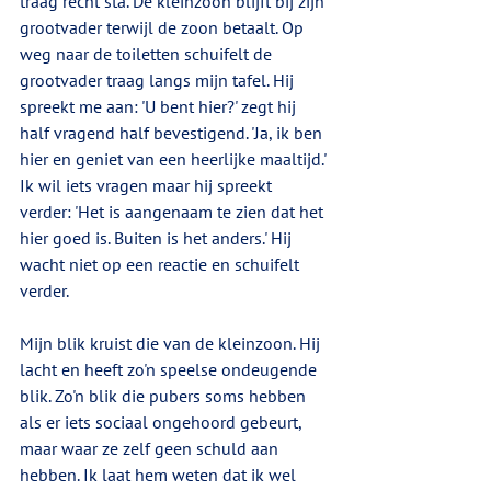
traag recht sta. De kleinzoon blijft bij zijn 
grootvader terwijl de zoon betaalt. Op 
weg naar de toiletten schuifelt de 
grootvader traag langs mijn tafel. Hij 
spreekt me aan: 'U bent hier?' zegt hij 
half vragend half bevestigend. 'Ja, ik ben 
hier en geniet van een heerlijke maaltijd.' 
Ik wil iets vragen maar hij spreekt 
verder: 'Het is aangenaam te zien dat het 
hier goed is. Buiten is het anders.' Hij 
wacht niet op een reactie en schuifelt 
verder.
Mijn blik kruist die van de kleinzoon. Hij 
lacht en heeft zo'n speelse ondeugende 
blik. Zo'n blik die pubers soms hebben 
als er iets sociaal ongehoord gebeurt, 
maar waar ze zelf geen schuld aan 
hebben. Ik laat hem weten dat ik wel 