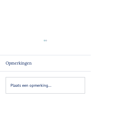
Opmerkingen
Kleine gelukjes
Plaats een opmerking...
Dwarrelende
Herinneringen
Stel een vraag