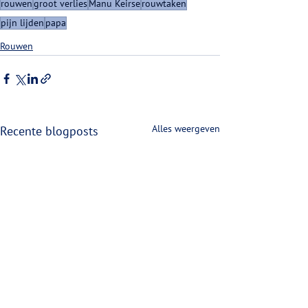
rouwen
groot verlies
Manu Keirse
rouwtaken
pijn lijden
papa
Rouwen
Alles weergeven
Recente blogposts