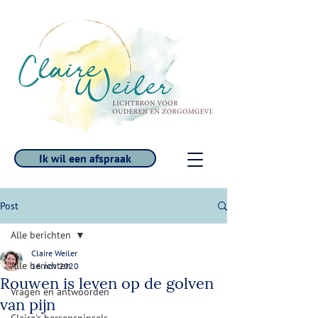
Ik wil een afspraak
Post
Alle berichten
Claire Weiler
Alle berichten
16 nov 2020
Rouwen is leven op de golven
Vragen en antwoorden
van pijn