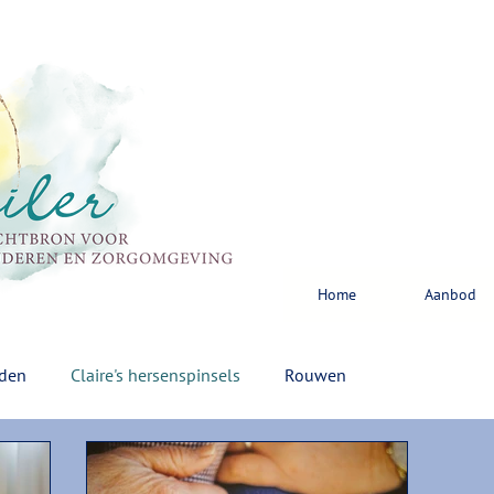
Home
Aanbod
rden
Claire's hersenspinsels
Rouwen