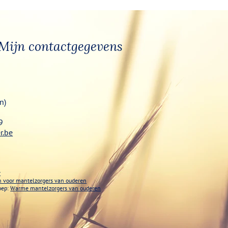
Mijn contactgegevens
n)
9
r.be
r
ch voor mantelzorgers van ouderen
oep:
Warme mantelzorgers van ouderen