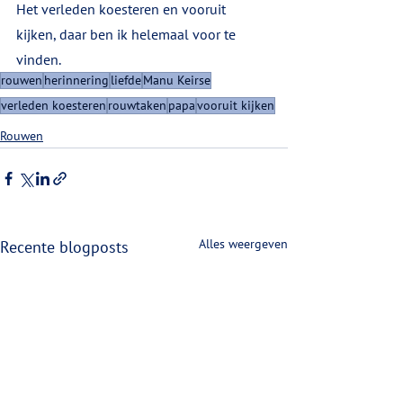
Het verleden koesteren en vooruit 
kijken, daar ben ik helemaal voor te 
vinden.
rouwen
herinnering
liefde
Manu Keirse
verleden koesteren
rouwtaken
papa
vooruit kijken
Rouwen
Alles weergeven
Recente blogposts