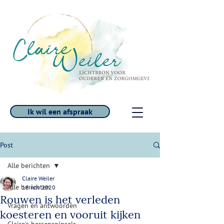
Ik wil een afspraak
Post
Alle berichten
Claire Weiler
Alle berichten
18 nov 2020
Rouwen is het verleden
Vragen en antwoorden
koesteren en vooruit kijken