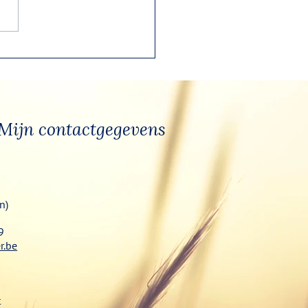
ig cadeau's uitpakken...
Mijn contactgegevens
n)
9
r.be
r