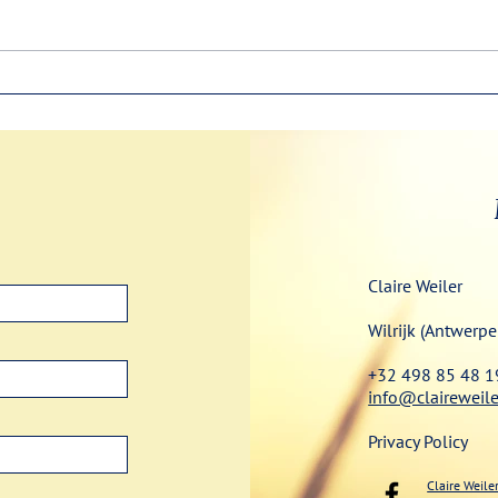
Gulz
Pukkelpop enthousiasme in
het wzc
Claire Weiler
Wilrijk (Antwerpe
+32 498 85 48 1
info@claireweile
Privacy Policy
Claire Weile