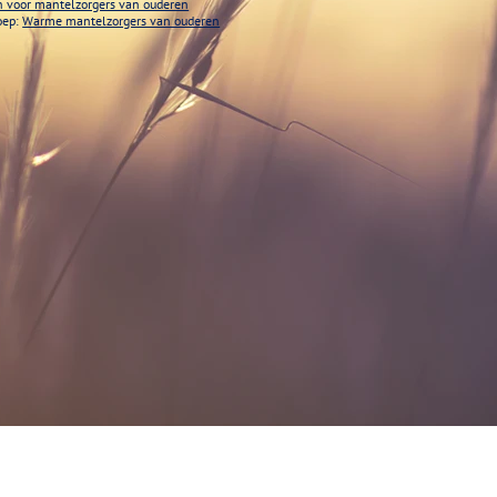
ch voor mantelzorgers van ouderen
oep:
Warme mantelzorgers van ouderen