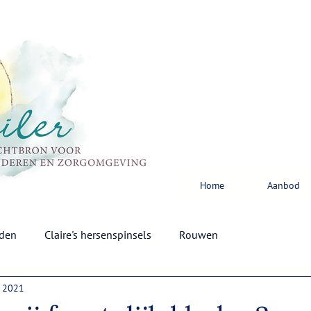
Home
Aanbod
rden
Claire's hersenspinsels
Rouwen
n 2021