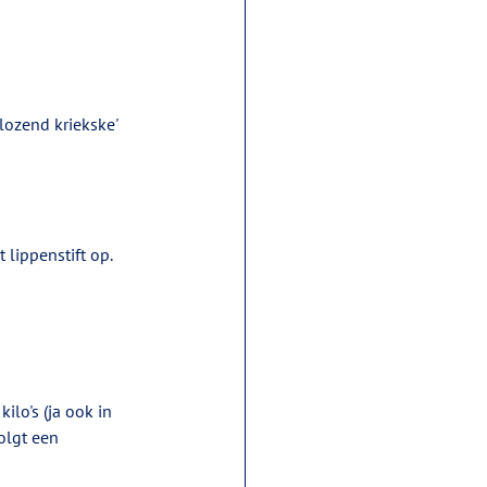
lozend kriekske' 
lippenstift op.
ilo's (ja ook in 
olgt een 