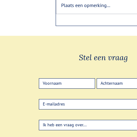
Kleine gelukjes
Plaats een opmerking...
Stel een vraag