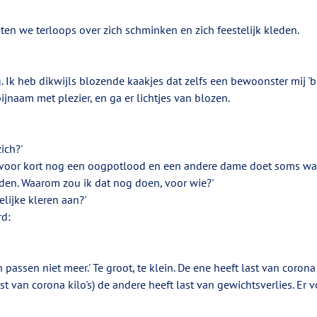
raten we terloops over zich schminken en zich feestelijk kleden.
 Ik heb dikwijls blozende kaakjes dat zelfs een bewoonster mij 'b
jnaam met plezier, en ga er lichtjes van blozen.
ich?' 
voor kort nog een oogpotlood en een andere dame doet soms wat 
eden. Waarom zou ik dat nog doen, voor wie?' 
elijke kleren aan?'
rd:
 
passen niet meer.' Te groot, te klein. De ene heeft last van corona k
 van corona kilo's) de andere heeft last van gewichtsverlies. Er v